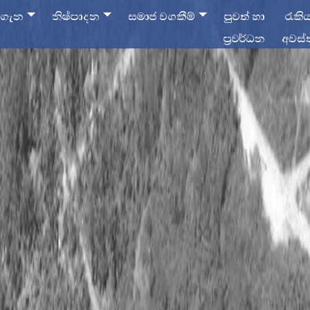
 ගැන
නිෂ්පාදන
සමාජ වගකීම්
පුවත් හා
රැකි
ප්‍රවර්ධන
අවස්