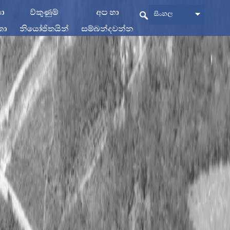
යා
ව්කුණුම්
අප හා
සිංහල
තා
නියෝජිතයින්
සම්බන්දවන්න