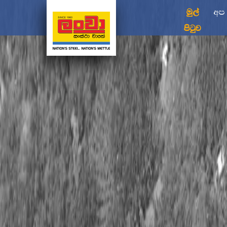
මුල්
අප
පිටුව