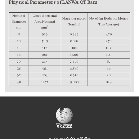
Phiysical Parameters of LANWA QT Bars
Nominal
Cross Sectional
Mass per meter
No. of 6m Rods per Metric
Diameter
Area Nominal
Nominal
Ton(Average)
2
mm
mm
8
50.3
0.395
420
10
78.5
0.616
270
12
113
0.888
187
16
201
1.580
105
20
314
2.470
67
25
491
3.850
43
32
804
6.310
26
40
1257
9.860
16.9