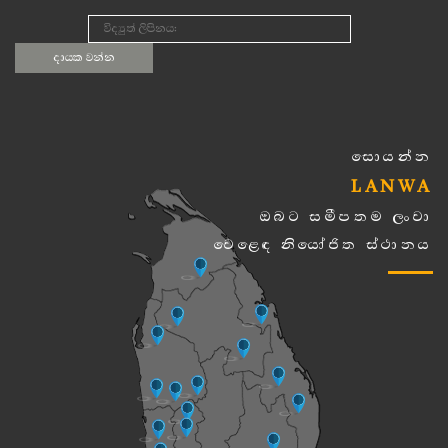
සොයන්න
LANWA
ඔබට සමීපතම ලංවා
වෙළෙඳ නියෝජිත ස්ථානය