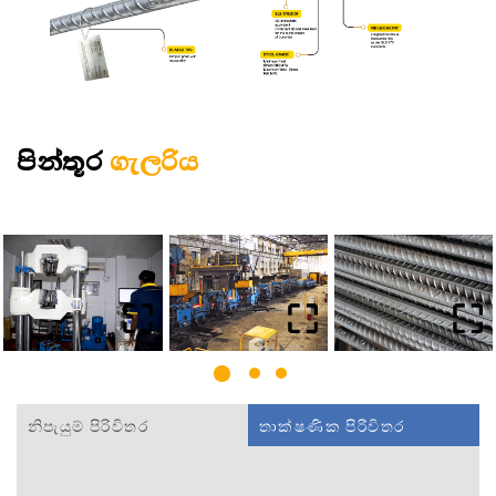
පින්තූර
ගැලරිය
නිපැයුම් පිරිවිතර
තාක්ෂණික පිරිවිතර