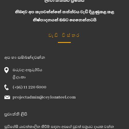
ලංවා තත්ත්ව ප්‍රමිතිය
නිබඳව අප කැපවන්න්නේ තත්ත්වය වැඩි දියුණුකළ කළ
නිෂ්පාදනයන් ඔබට ගෙනෙන්නටයි
වැඩි විස්තර
අප හා සම්බන්දවන්න
ඔරුවල අතුරුගිරිය
ශ්‍රී ලංකා
(+94) 11 220 6000
projectadmin@ceylonsteel.com
ප්‍රවෘත්ති ලිපි
සුවිශේෂී යාවත්කාලීන කිරීම් සඳහා අපගේ පුවත් පත්‍රයට දායක වන්න