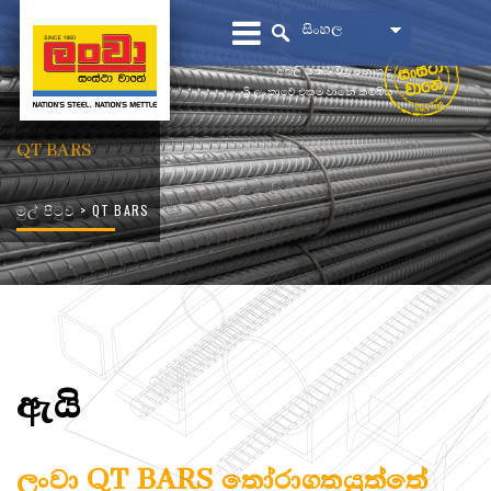
සිංහල
අබලි යකඩ මිශ්‍ර නොකළ
ශ්‍රී ලංකාවේ එකම වානේ කම්බිය
QT BARS
මුල් පිටුව
> QT BARS
ඇයි
ලංවා QT BARS තෝරාගතයුත්තේ