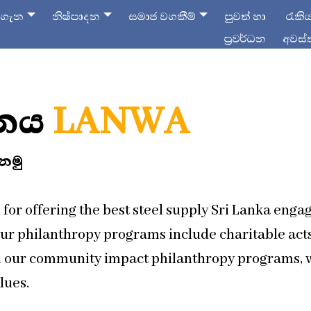
 ගැන
නිෂ්පාදන
සමාජ වගකීම්
පුවත් හා
රැකි
ප්‍රවර්ධන
අවස්
ධනය
LANWA
ෙමු
for offering the best steel supply Sri Lanka enga
ur philanthropy programs include charitable acts
h our community impact philanthropy programs, w
lues.