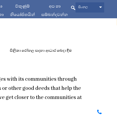
යා
ව්කුණුම්
අප හා
සිංහල
තා
නියෝජිතයින්
සම්බන්දවන්න
පිලිකා රෝහල සදහා ආධාර බෙදා දීම
ges with its communities through
 or other good deeds that help the
e get closer to the communities at