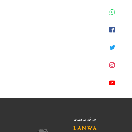
සොයන්න
LANWA